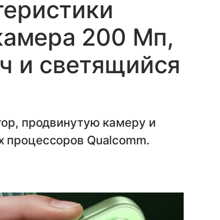
теристики
камера 200 Мп,
ч и светящийся
тор, продвинутую камеру и
х процессоров Qualcomm.