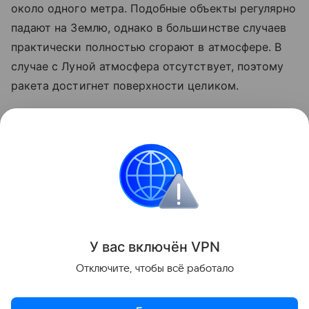
около одного метра. Подобные объекты регулярно
падают на Землю, однако в большинстве случаев
практически полностью сгорают в атмосфере. В
случае с Луной атмосфера отсутствует, поэтому
ракета достигнет поверхности целиком.
Ранее стало известно, что лунный грунт
рассказал
об атмосфере древней Земли.
космос
SpaceX
Луна
российские ученые
Поделиться
У вас включ
ён
V
P
N
Отключите, чтобы всё работало