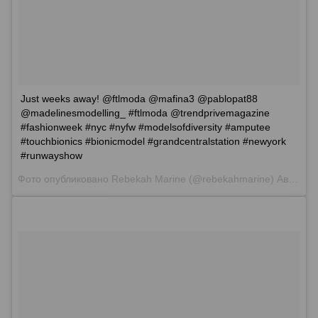
Just weeks away! @ftlmoda @mafina3 @pablopat88
@madelinesmodelling_ #ftlmoda @trendprivemagazine
#fashionweek #nyc #nyfw #modelsofdiversity #amputee
#touchbionics #bionicmodel #grandcentralstation #newyork
#runwayshow
Фото опубликовано Rebekah Marine (@rebekahmarine)
Авг 24 2015 в 11:51 PDT