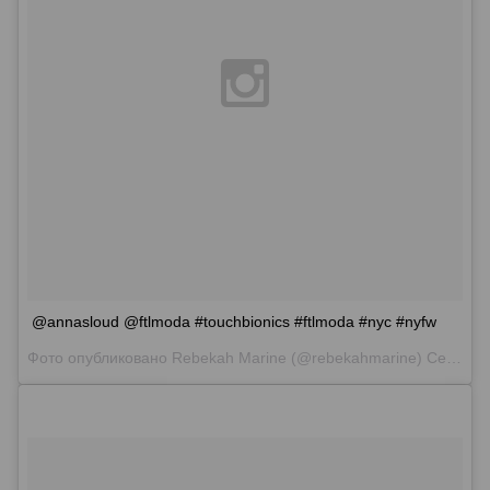
@annasloud @ftlmoda #touchbionics #ftlmoda #nyc #nyfw
Фото опубликовано Rebekah Marine (@rebekahmarine)
Сен 13 2015 в 6:25 PDT