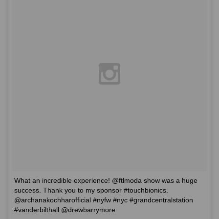
What an incredible experience! @ftlmoda show was a huge
success. Thank you to my sponsor #touchbionics.
@archanakochharofficial #nyfw #nyc #grandcentralstation
#vanderbilthall @drewbarrymore