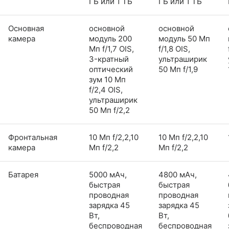
ГБ или 1 ТБ
ГБ или 1 ТБ
Основная
основной
основной
камера
модуль 200
модуль 50 Мп
Мп f/1,7 OIS,
f/1,8 OIS,
3-кратный
ультраширик
оптический
50 Мп f/1,9
зум 10 Мп
f/2,4 OIS,
ультраширик
50 Мп f/2,2
Фронтальная
10 Мп f/2,2,10
10 Мп f/2,2,10
камера
Мп f/2,2
Мп f/2,2
Батарея
5000 мАч,
4800 мАч,
быстрая
быстрая
проводная
проводная
зарядка 45
зарядка 45
Вт,
Вт,
беспроводная
беспроводная