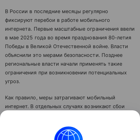
В России в последние месяцы регулярно
фиксируют перебои в работе мобильного
интернета. Первые масштабные ограничения ввели
в мае 2025 года во время празднования 80-летия
Победы в Великой Отечественной войне. Власти
объяснили это мерами безопасности. Позднее
региональные власти начали применять такие
ограничения при возникновении потенциальных
угроз.
Как правило, меры затрагивают мобильный
интернет. В отдельных случаях возникают сбои
голосовой связи. В соответствии с
законодательством детали о применяемых мерах
не раскрываются.