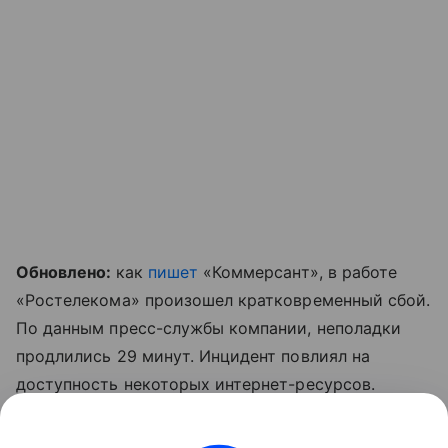
Обновлено:
как
пишет
«Коммерсант», в работе
«Ростелекома» произошел кратковременный сбой.
По данным пресс-службы компании, неполадки
продлились 29 минут. Инцидент повлиял на
доступность некоторых интернет-ресурсов.
Специалисты восстановили работу сети и
инфраструктуры.