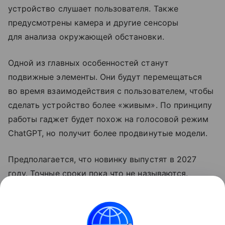
устройство слушает пользователя. Также
предусмотрены камера и другие сенсоры
для анализа окружающей обстановки.
Одной из главных особенностей станут
подвижные элементы. Они будут перемещаться
во время взаимодействия с пользователем, чтобы
сделать устройство более «живым». По принципу
работы гаджет будет похож на голосовой режим
ChatGPT, но получит более продвинутые модели.
Предполагается, что новинку выпустят в 2027
году. Точные сроки пока что не называются.
Ранее OpenAI
выпустила
свой первый гаджет.