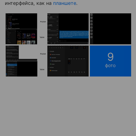
интерфейса, как на
планшете
.
9
фото