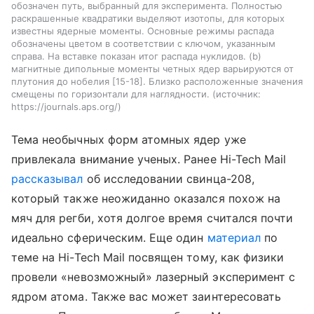
обозначен путь, выбранный для эксперимента. Полностью
раскрашенные квадратики выделяют изотопы, для которых
известны ядерные моменты. Основные режимы распада
обозначены цветом в соответствии с ключом, указанным
справа. На вставке показан итог распада нуклидов. (b)
магнитные дипольные моменты четных ядер варьируются от
плутония до нобелия [15-18]. Близко расположенные значения
смещены по горизонтали для наглядности.
источник:
https://journals.aps.org/
Тема необычных форм атомных ядер уже
привлекала внимание ученых. Ранее Hi-Tech Mail
рассказывал
об исследовании свинца-208,
который также неожиданно оказался похож на
мяч для регби, хотя долгое время считался почти
идеально сферическим.
Еще один
материал
по
теме на Hi-Tech Mail посвящен тому, как физики
провели «невозможный» лазерный эксперимент с
ядром атома.
Также вас может заинтересовать