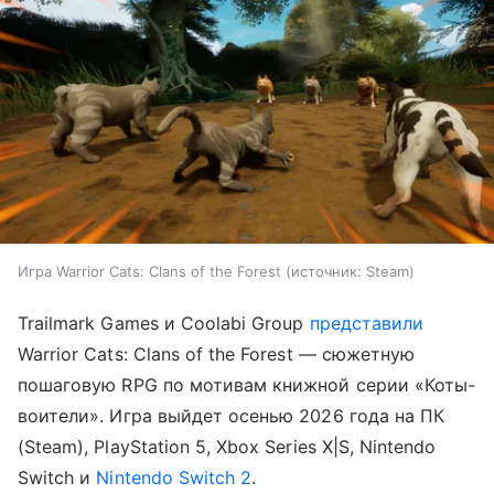
Игра Warrior Cats: Clans of the Forest
источник:
Steam
Trailmark Games и Coolabi Group
представили
Warrior Cats: Clans of the Forest — сюжетную
пошаговую RPG по мотивам книжной серии «Коты-
воители». Игра выйдет осенью 2026 года на ПК
(Steam), PlayStation 5, Xbox Series X|S, Nintendo
Switch и
Nintendo Switch 2
.