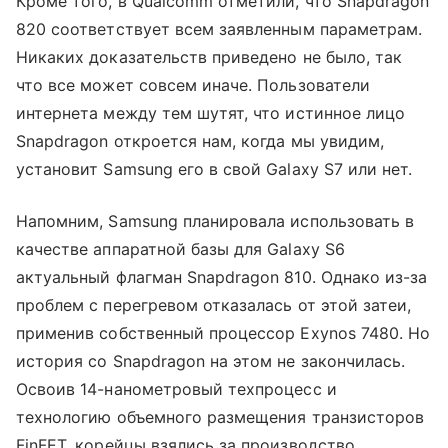
Кроме того, в Qualcomm отметили, что Snapdragon
820 соответствует всем заявленным параметрам.
Никаких доказательств приведено не было, так
что все может совсем иначе. Пользователи
интернета между тем шутят, что истинное лицо
Snapdragon откроется нам, когда мы увидим,
установит Samsung его в свой Galaxy S7 или нет.
Напомним, Samsung планировала использовать в
качестве аппаратной базы для Galaxy S6
актуальный флагман Snapdragon 810. Однако из-за
проблем с перегревом отказалась от этой затеи,
применив собственный процессор Exynos 7480. Но
история со Snapdragon на этом не закончилась.
Освоив 14-нанометровый техпроцесс и
технологию объемного размещения транзисторов
FinFET, корейцы взялись за производство