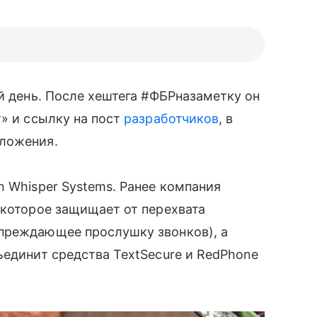
й день. После хештега #ФБРназаметку он
т» и ссылку на пост
разработчиков
, в
иложения.
n Whisper Systems. Ранее компания
 которое защищает от перехвата
упреждающее прослушку звонков), а
ъединит средства TextSecure и RedPhone