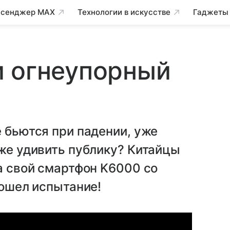
сенджер MAX
Технологии в искусстве
Гаджеты
и огнеупорный
е бьются при падении, уже
 же удивить публику? Китайцы
ла свой смартфон K6000 со
рошел испытание!