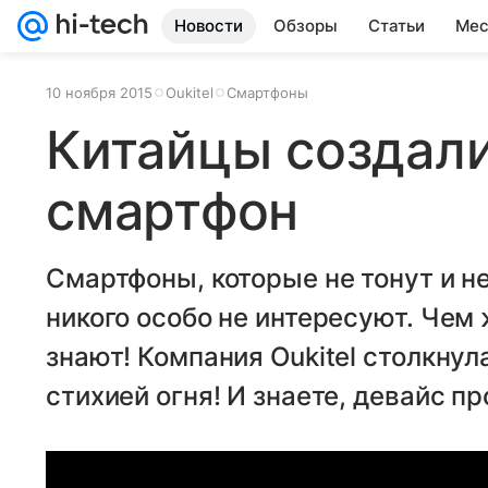
Новости
Обзоры
Статьи
Мес
10 ноября 2015
Oukitel
Смартфоны
Китайцы создал
смартфон
Смартфоны, которые не тонут и н
никого особо не интересуют. Чем
знают! Компания Oukitel столкну
стихией огня! И знаете, девайс п