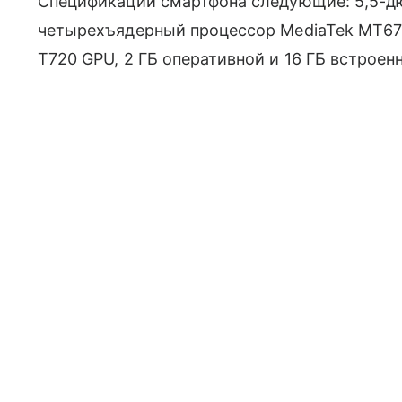
Спецификации смартфона следующие: 5,5-дю
четырехъядерный процессор MediaTek MT6735P
T720 GPU, 2 ГБ оперативной и 16 ГБ встрое