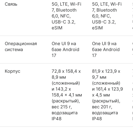
Связь
5G, LTE, Wi-Fi
5G, LTE, Wi-Fi
7, Bluetooth
7, Bluetooth
6,0, NFC,
6,0, NFC,
USB-C 3.2,
USB-C 3.2,
eSIM
eSIM
Операционная
One UI 9 на
One UI 9 на
система
базе Android
базе Android
17
17
Корпус
72,8 х 158,4 х
81,9 х 123,9 х
8,9 мм
9,7 мм
(сложенный)
(сложенный)
и 143,2 x
и 161,4 x 123,9
158,4 x 4,1 мм
x 4,5 мм
(раскрытый),
(раскрытый),
вес 215 г,
вес 201 г,
водозащита
водозащита
IP48
IP48