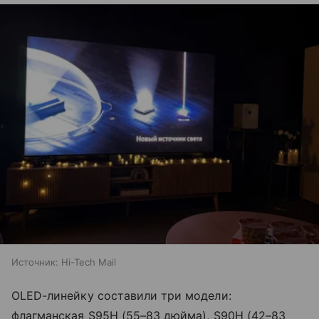
Источник:
Hi-Tech Mail
OLED-линейку составили три модели:
флагманская S95H (55–83 дюйма), S90H (42–83