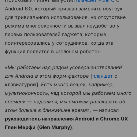
Поисковый гигант выпустил
планшет Pixel C
с
Android 6.0, который призван заменить ноутбук
для тривиального использования, но отсутствие
режима многооконности вызвал неудобство у
первых пользователей гаджета, которые
поинтересовались у сотрудников, когда эта
функция появится в «зеленом роботе».
«Мы работаем над рядом усовершенствований
для Android в этом форм-факторе
[
планшет
с
клавиатурой].
Есть много вещей, например,
мультиоконность, над которой мы работаем много
времени — надеемся, мы сможем рассказать об
этом больше в ближайшее время»
, — написал
руководитель направления Android и Chrome UX
Глен Мерфи (Glen Murphy)
.