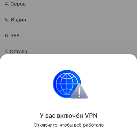
4. Серов
5. Индия
6. 988
7. Оттава
А сможете ли вы справиться с
тестом на
смекалку
?
Головоломки
Поделиться
У вас включ
ён
V
P
N
Отключите, чтобы всё работало