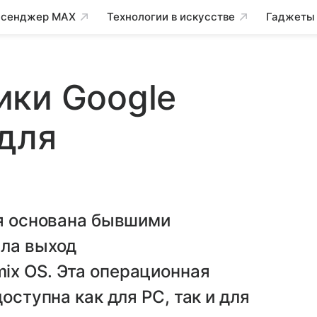
сенджер MAX
Технологии в искусстве
Гаджеты
ики Google
 для
ая основана бывшими
ала выход
ix OS. Эта операционная
оступна как для PC, так и для