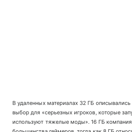
В удаленных материалах 32 ГБ описывались 
выбор для «серьезных игроков, которые за
используют тяжелые моды». 16 ГБ компани
большинства геймеров, тогда как 8 ГБ относ