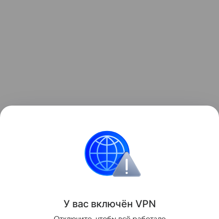
Ранее мы рассказывали, как
Samsung представила
первый ЖК-телевизор с подсветкой RGB microLED
.
Samsung
телевизоры
Поделиться
У вас включ
ён
V
P
N