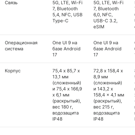
Связь
5G, LTE, Wi-Fi
5G, LTE, Wi-Fi
7, Bluetooth
7, Bluetooth
5,4, NFC, USB
6,0, NFC,
Type-C
USB-C 3.2,
eSIM
Операционная
One UI 9 на
One UI 9 на
система
базе Android
базе Android
17
17
Корпус
75,4 х 85,7 х
72,8 х 158,4 х
13,1 мм
8,9 мм
(сложенный)
(сложенный)
и 75,4 x 166,9
и 143,2 x
x 6,1 мм
158,4 x 4,1 мм
(раскрытый),
(раскрытый),
вес 180 г,
вес 215 г,
водозащита
водозащита
IP48
IP48