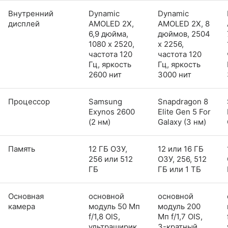
Внутренний
Dynamic
Dynamic
дисплей
AMOLED 2X,
AMOLED 2X, 8
6,9 дюйма,
дюймов, 2504
1080 x 2520,
x 2256,
частота 120
частота 120
Гц, яркость
Гц, яркость
2600 нит
3000 нит
Процессор
Samsung
Snapdragon 8
Exynos 2600
Elite Gen 5 For
(2 нм)
Galaxy (3 нм)
Память
12 ГБ ОЗУ,
12 или 16 ГБ
256 или 512
ОЗУ, 256, 512
ГБ
ГБ или 1 ТБ
Основная
основной
основной
камера
модуль 50 Мп
модуль 200
f/1,8 OIS,
Мп f/1,7 OIS,
ультраширик
3-кратный