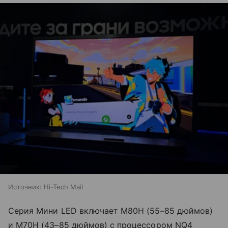
Источник:
Hi-Tech Mail
Серия Мини LED включает M80H (55–85 дюймов)
и M70H (43–85 дюймов) с процессором NQ4