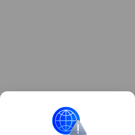
Ранее мы рассказывали, как
Samsung представила
первый ЖК-телевизор с подсветкой RGB microLED
.
Samsung
телевизоры