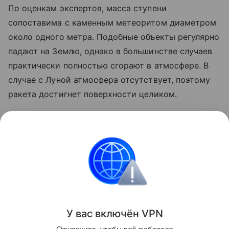
По оценкам экспертов, масса ступени
сопоставима с каменным метеоритом диаметром
около одного метра. Подобные объекты регулярно
падают на Землю, однако в большинстве случаев
практически полностью сгорают в атмосфере. В
случае с Луной атмосфера отсутствует, поэтому
ракета достигнет поверхности целиком.
Ранее стало известно, что лунный грунт
рассказал
об атмосфере древней Земли.
космос
SpaceX
Луна
российские ученые
Поделиться
У вас включ
ён
V
P
N