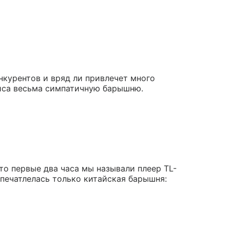
нкурентов и вряд ли привлечет много
йса весьма симпатичную барышню.
что первые два часа мы называли плеер TL-
печатлелась только китайская барышня: