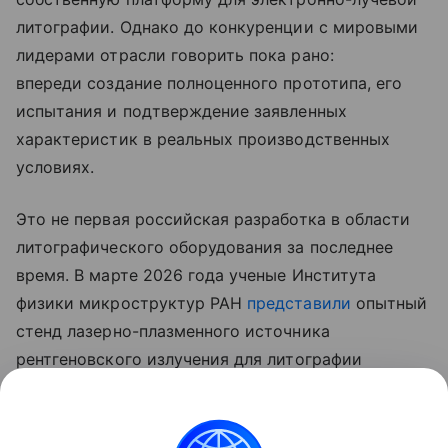
литографии. Однако до конкуренции с мировыми
лидерами отрасли говорить пока рано:
впереди создание полноценного прототипа, его
испытания и подтверждение заявленных
характеристик в реальных производственных
условиях.
Это не первая российская разработка в области
литографического оборудования за последнее
время. В марте 2026 года ученые Института
физики микроструктур РАН
представили
опытный
стенд лазерно-плазменного источника
рентгеновского излучения для литографии
с длиной волны 11,2 нм. Разработчики заявляли,
что использование ксеноновой плазмы вместо
традиционных оловянных мишеней позволяет