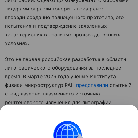
лидерами отрасли говорить пока рано:
впереди создание полноценного прототипа, его
испытания и подтверждение заявленных
характеристик в реальных производственных
условиях.
Это не первая российская разработка в области
литографического оборудования за последнее
время. В марте 2026 года ученые Института
физики микроструктур РАН
представили
опытный
стенд лазерно-плазменного источника
рентгеновского излучения для литографии
с длиной волны 11,2 нм. Разработчики заявляли,
что использование ксеноновой плазмы вместо
традиционных оловянных мишеней позволяет
уменьшить износ оптической системы и повысить