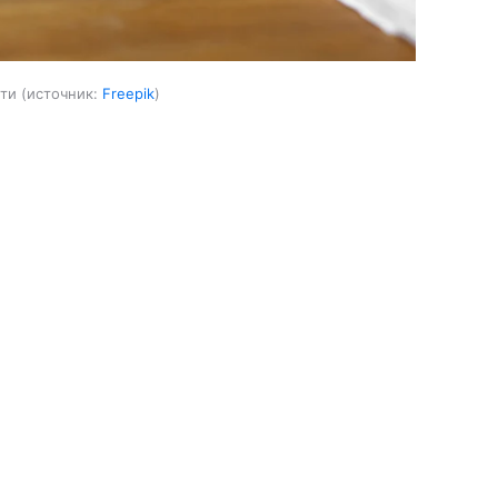
сти
источник:
Freepik