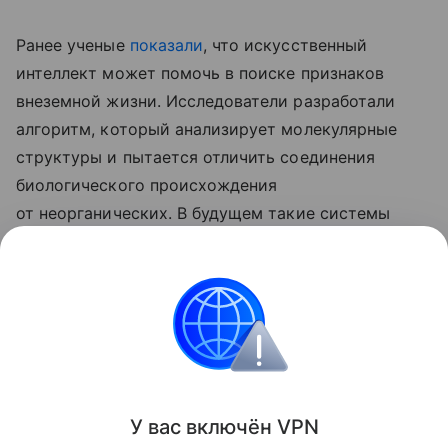
Ранее ученые
показали
, что искусственный
интеллект может помочь в поиске признаков
внеземной жизни. Исследователи разработали
алгоритм, который анализирует молекулярные
структуры и пытается отличить соединения
биологического происхождения
от неорганических. В будущем такие системы
могут установить на космические аппараты
для автоматического поиска следов жизни
на Марсе, Луне и других небесных телах.
медицина
Поделиться
У вас включ
ён
V
P
N