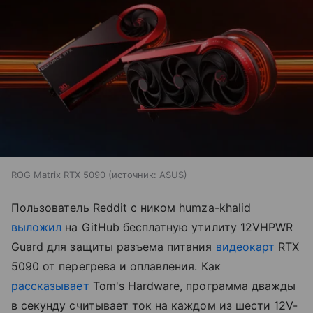
ROG Matrix RTX 5090
источник:
ASUS
Пользователь Reddit с ником humza-khalid
выложил
на GitHub бесплатную утилиту 12VHPWR
Guard для защиты разъема питания
видеокарт
RTX
5090 от перегрева и оплавления. Как
рассказывает
Tom's Hardware, программа дважды
в секунду считывает ток на каждом из шести 12V-