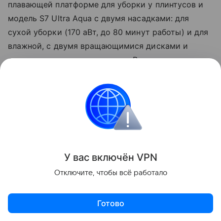
плавающей платформе для уборки у плинтусов и
модель S7 Ultra Aqua с двумя насадками: для
сухой уборки (170 аВт, до 80 минут работы) и для
влажной, с двумя вращающимися дисками и
отдельным резервуаром воды. В четвертом
квартале поступят
аэрогриль
FD40 Pro
(технология SmartChef, корзины на 4 и 7 литров,
мощность 2700 Вт) и первый робот-мойщик окон
бренда N1 — толщина корпуса 59 мм, вес 1,3 кг,
резервуар 120 мл на 32 м² остекления.
У вас включ
ён
V
P
N
Отключите, чтобы всё работало
Готово