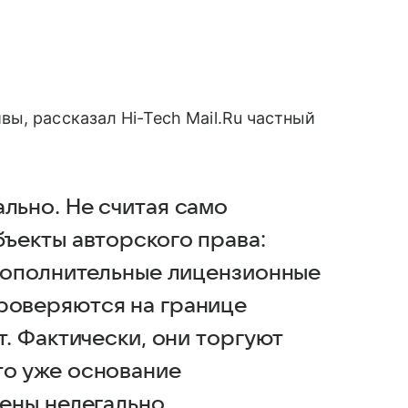
, рассказал Hi-Tech Mail.Ru частный
льно. Не считая само
бъекты авторского права:
 дополнительные лицензионные
роверяются на границе
т. Фактически, они торгуют
то уже основание
зены нелегально.