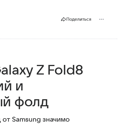
Поделиться
laxy Z Fold8
ий и
ый фолд
 от Samsung значимо