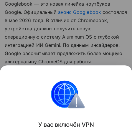
Googlebook — это новая линейка ноутбуков
Google. Официальный
анонс Googlebook
состоялся
в мае 2026 года. В отличие от Chromebook,
устройства должны получить новую
операционную систему Aluminum OS с глубокой
интеграцией ИИ Gemini. По данным инсайдеров,
Google рассчитывает предложить более мощную
альтернативу ChromeOS для работы
с генеративным ИИ и профессиональных задач.
Производством первых моделей занимаются Acer,
Asus, Dell, HP и Lenovo.
ASUS
Поделиться
У вас включ
ён
V
P
N