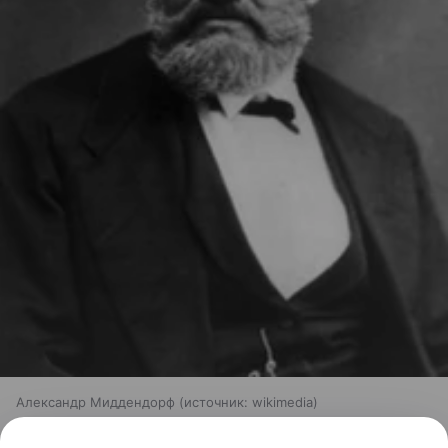
Александр Миддендорф
источник:
wikimedia