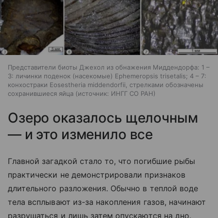
Представители биоты Джехол из обнажения Миддендорфа: 1 –
3: личинки поденок (насекомые) Ephemeropsis trisetalis; 4 – 7:
конхостраки Eosestheria middendorfii, стрелками обозначены
сохранившиеся яйца
источник:
ИНГГ СО РАН
Озеро оказалось щелочным
— и это изменило все
Главной загадкой стало то, что погибшие рыбы
практически не демонстрировали признаков
длительного разложения. Обычно в теплой воде
тела всплывают из-за накопления газов, начинают
разрушаться и лишь затем опускаются на дно.