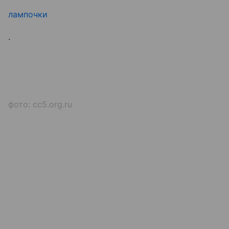
лампочки
.
фото: cc5.org.ru