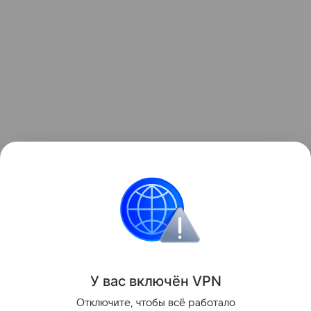
Ранее стало
известно
, что Xiaomi в очередной раз
повысила цены на свои смартфоны в Китае.
для отдельных моделей рост составил почти 13%.
смартфоны
Поделиться
У вас включ
ён
V
P
N
Отключите, чтобы всё работало