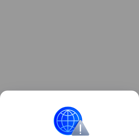
Ранее стало известно, что юбилейные iPhone
получат
увеличенные дисплеи.
Android
Huawei
Apple
iPhone
смартфо