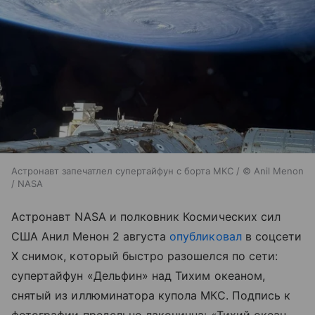
Астронавт запечатлел супертайфун с борта МКС / © Anil Menon
/ NASA
Астронавт NASA и полковник Космических сил
США Анил Менон 2 августа
опубликовал
в соцсети
X снимок, который быстро разошелся по сети:
супертайфун «Дельфин» над Тихим океаном,
снятый из иллюминатора купола МКС. Подпись к