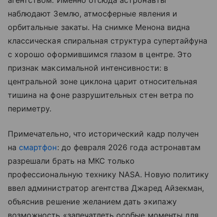
агентством. Именно отсюда астронавты
наблюдают Землю, атмосферные явления и
орбитальные закаты. На снимке Менона видна
классическая спиральная структура супертайфуна
с хорошо оформившимся глазом в центре. Это
признак максимальной интенсивности: в
центральной зоне циклона царит относительная
тишина на фоне разрушительных стен ветра по
периметру.
Примечательно, что исторический кадр получен
на
смартфон
: до февраля 2026 года астронавтам
разрешали брать на МКС только
профессиональную технику NASA. Новую политику
ввел администратор агентства Джаред Айзекман,
объяснив решение желанием дать экипажу
возможность «запечатлеть особые моменты для