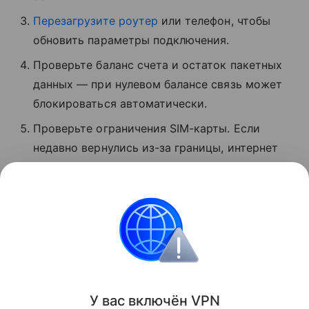
Перезагрузите роутер
или телефон, чтобы
обновить параметры подключения.
Проверьте баланс счета и остаток пакетных
данных — при нулевом балансе связь может
блокироваться автоматически.
Проверьте ограничения SIM-карты. Если
недавно вернулись из-за границы, интернет
может быть временно заблокирован.
Обратитесь в службу поддержки вашего
оператора и уточните, почему нет связи.
Россия
Интернет
Поделиться
У вас включ
ён
V
P
N