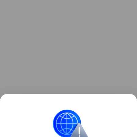
Ранее стало известно, что юбилейные iPhone
получат
увеличенные дисплеи.
Android
Huawei
Apple
iPhone
смартфо