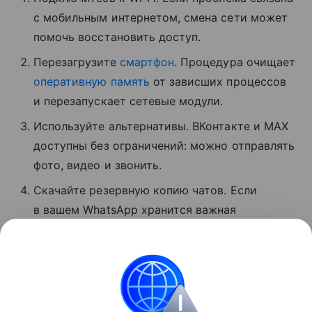
с мобильным интернетом, смена сети может
помочь восстановить доступ.
Перезагрузите
смартфон
. Процедура очищает
оперативную память
от зависших процессов
и перезапускает сетевые модули.
Используйте альтернативы. ВКонтакте и MAX
доступны без ограничений: можно отправлять
фото, видео и звонить.
Скачайте резервную копию чатов. Если
в вашем WhatsApp хранится важная
информация, экспортируйте данные
мессенджера, пока он хотя бы частично
доступен.