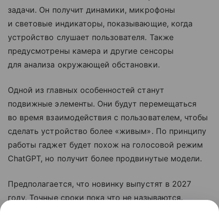
задачи. Он получит динамики, микрофоны
и световые индикаторы, показывающие, когда
устройство слушает пользователя. Также
предусмотрены камера и другие сенсоры
для анализа окружающей обстановки.
Одной из главных особенностей станут
подвижные элементы. Они будут перемещаться
во время взаимодействия с пользователем, чтобы
сделать устройство более «живым». По принципу
работы гаджет будет похож на голосовой режим
ChatGPT, но получит более продвинутые модели.
Предполагается, что новинку выпустят в 2027
году. Точные сроки пока что не называются.