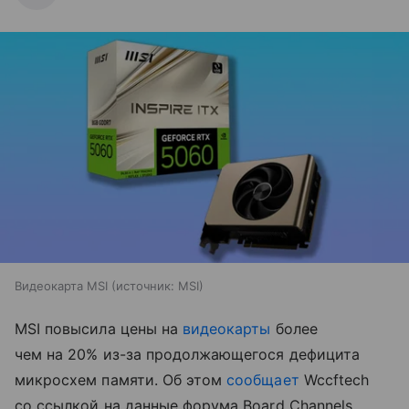
Видеокарта MSI
источник:
MSI
MSI повысила цены на
видеокарты
более
чем на 20% из-за продолжающегося дефицита
микросхем памяти. Об этом
сообщает
Wccftech
со ссылкой на данные форума Board Channels.