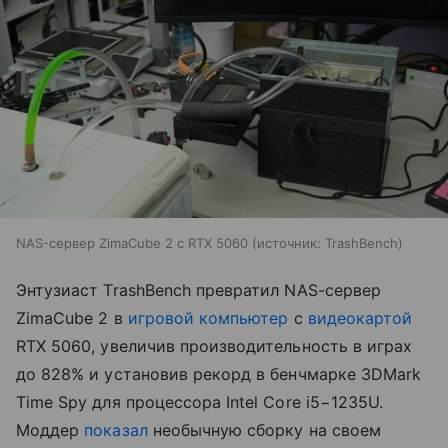
NAS-сервер ZimaCube 2 с RTX 5060
источник:
TrashBench
Энтузиаст TrashBench превратил NAS-сервер
ZimaCube 2 в
игровой компьютер
с
видеокартой
RTX 5060, увеличив производительность в играх
до 828% и установив рекорд в бенчмарке 3DMark
Time Spy для процессора Intel Core i5−1235U.
Моддер
показал
необычную сборку на своем