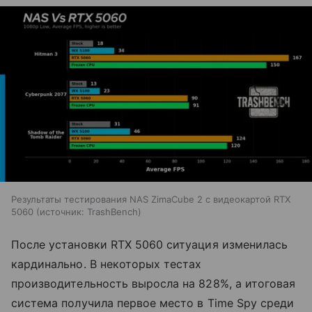
Результаты тестирования NAS ZimaCube 2 с видеокартой RTX
5060
источник:
TrashBench
После установки RTX 5060 ситуация изменилась
кардинально. В некоторых тестах
производительность выросла на 828%, а итоговая
система получила первое место в Time Spy среди