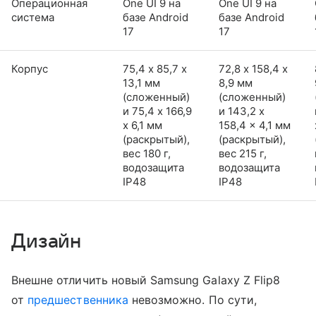
Операционная
One UI 9 на
One UI 9 на
система
базе Android
базе Android
17
17
Корпус
75,4 х 85,7 х
72,8 х 158,4 х
13,1 мм
8,9 мм
(сложенный)
(сложенный)
и 75,4 x 166,9
и 143,2 x
x 6,1 мм
158,4 x 4,1 мм
(раскрытый),
(раскрытый),
вес 180 г,
вес 215 г,
водозащита
водозащита
IP48
IP48
Дизайн
Внешне отличить новый Samsung Galaxy Z Flip8
от
предшественника
невозможно. По сути,