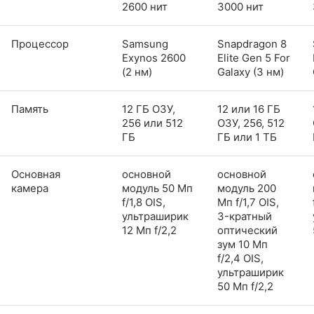
2600 нит
3000 нит
Процессор
Samsung
Snapdragon 8
Exynos 2600
Elite Gen 5 For
(2 нм)
Galaxy (3 нм)
Память
12 ГБ ОЗУ,
12 или 16 ГБ
256 или 512
ОЗУ, 256, 512
ГБ
ГБ или 1 ТБ
Основная
основной
основной
камера
модуль 50 Мп
модуль 200
f/1,8 OIS,
Мп f/1,7 OIS,
ультраширик
3-кратный
12 Мп f/2,2
оптический
зум 10 Мп
f/2,4 OIS,
ультраширик
50 Мп f/2,2