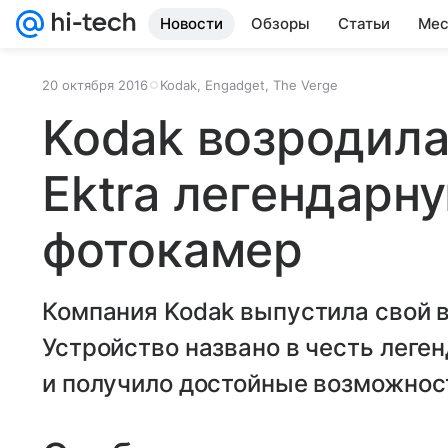
Новости
Обзоры
Статьи
Мес
20 октября 2016
Kodak, Engadget, The Verge
Kodak возродила
Ektra легендарн
фотокамер
Компания Kodak выпустила свой в
Устройство названо в честь леге
и получило достойные возможнос