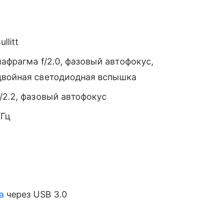
llitt
иафрагма f/2.0, фазовый автофокус,
двойная светодиодная вспышка
f/2.2, фазовый автофокус
ГГц
а
через USB 3.0