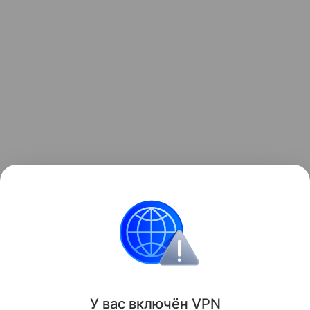
Кассеты Fusion ProShield совместимы со станками
Fusion и ProGlide. Их уже можно найти в продаже в
российских магазинах.
У вас включ
ён
V
P
N