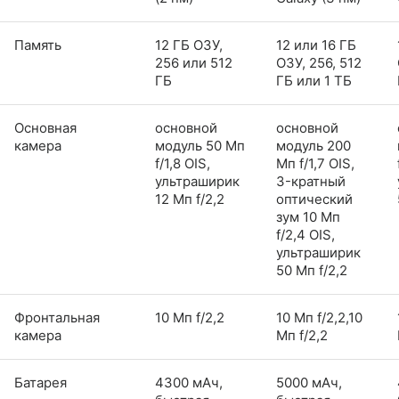
Память
12 ГБ ОЗУ,
12 или 16 ГБ
256 или 512
ОЗУ, 256, 512
ГБ
ГБ или 1 ТБ
Основная
основной
основной
камера
модуль 50 Мп
модуль 200
f/1,8 OIS,
Мп f/1,7 OIS,
ультраширик
3-кратный
12 Мп f/2,2
оптический
зум 10 Мп
f/2,4 OIS,
ультраширик
50 Мп f/2,2
Фронтальная
10 Мп f/2,2
10 Мп f/2,2,10
камера
Мп f/2,2
Батарея
4300 мАч,
5000 мАч,