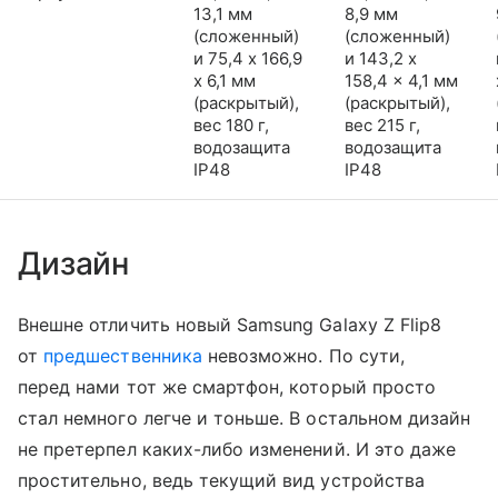
13,1 мм
8,9 мм
(сложенный)
(сложенный)
и 75,4 x 166,9
и 143,2 x
x 6,1 мм
158,4 x 4,1 мм
(раскрытый),
(раскрытый),
вес 180 г,
вес 215 г,
водозащита
водозащита
IP48
IP48
Дизайн
Внешне отличить новый Samsung Galaxy Z Flip8
от
предшественника
невозможно. По сути,
перед нами тот же смартфон, который просто
стал немного легче и тоньше. В остальном дизайн
не претерпел каких-либо изменений. И это даже
простительно, ведь текущий вид устройства