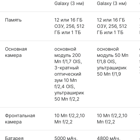
Galaxy (3 нм)
Galaxy (3 нм)
Память
12 или 16 ГБ
12 или 16 ГБ
ОЗУ, 256, 512
ОЗУ, 256, 512
ГБ или 1 ТБ
ГБ или 1 ТБ
Основная
основной
основной
камера
модуль 200
модуль 50 Мп
Мп f/1,7 OIS,
f/1,8 OIS,
3-кратный
ультраширик
оптический
50 Мп f/1,9
зум 10 Мп
f/2,4 OIS,
ультраширик
50 Мп f/2,2
Фронтальная
10 Мп f/2,2,10
10 Мп f/2,2,10
камера
Мп f/2,2
Мп f/2,2
Батарея
5000 мАч,
4800 мАч,