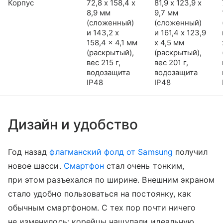
Корпус
72,8 х 158,4 х
81,9 х 123,9 х
8,9 мм
9,7 мм
(сложенный)
(сложенный)
и 143,2 x
и 161,4 x 123,9
158,4 x 4,1 мм
x 4,5 мм
(раскрытый),
(раскрытый),
вес 215 г,
вес 201 г,
водозащита
водозащита
IP48
IP48
Дизайн и удобство
Год назад
флагманский фолд от Samsung
получил
новое шасси.
Смартфон
стал очень тонким,
при этом разъехался по ширине. Внешним экраном
стало удобно пользоваться на постоянку, как
обычным смартфоном. С тех пор почти ничего
не изменилось: корейцы нащупали идеальную