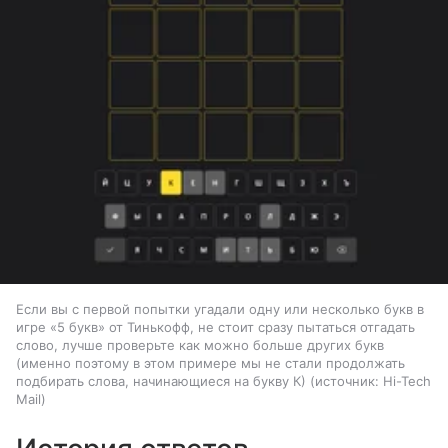
Если вы с первой попытки угадали одну или несколько букв в
игре «5 букв» от Тинькофф, не стоит сразу пытаться отгадать
слово, лучше проверьте как можно больше других букв
(именно поэтому в этом примере мы не стали продолжать
подбирать слова, начинающиеся на букву К)
источник:
Hi-Tech
Mail