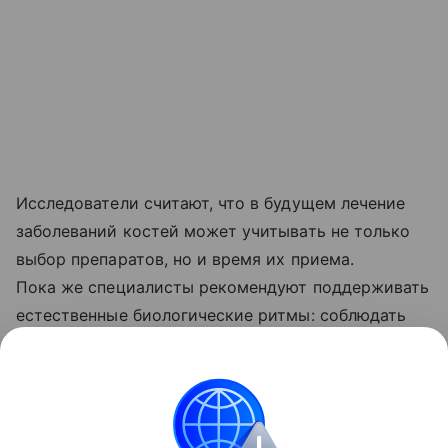
Исследователи считают, что в будущем лечение
заболеваний костей может учитывать не только
выбор препаратов, но и время их приема.
Пока же специалисты рекомендуют поддерживать
естественные биологические ритмы: соблюдать
режим сна, чаще бывать на дневном свету,
не откладывать прием пищи на поздний вечер
и регулярно заниматься физической активностью.