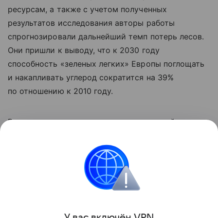
ресурсам, а также с учетом полученных
результатов исследования авторы работы
спрогнозировали дальнейший темп потерь лесов.
Они пришли к выводу, что к 2030 году
способность «зеленых легких» Европы поглощать
и накапливать углерод сократится на 39%
по отношению к 2010 году.
Ранее мы
рассказывали
, как окаменевший лес
показал последние 300 миллионов лет в истории
Европы.
природа
Поделиться
У вас включ
ён
V
P
N