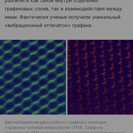
различить как связи внутри отдельных
графеновых слоев, так и взаимодействия между
ними. Фактически ученые получили уникальный
«вибрационный отпечаток» графена.
Два изображения двухслойного графена с помощью
торсионно-силовой микроскопии (TFM). Слева на
стандартном TFM изображена характерная ячеистая решетка