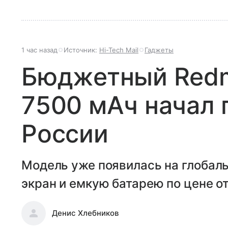
1 час назад
Источник:
Hi-Tech Mail
Гаджеты
Бюджетный Redmi
7500 мАч начал 
России
Модель уже появилась на глобал
экран и емкую батарею по цене от
Денис Хлебников