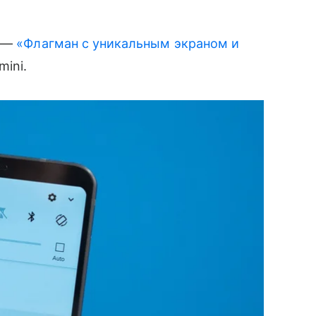
6 —
«Флагман с уникальным экраном и
mini.