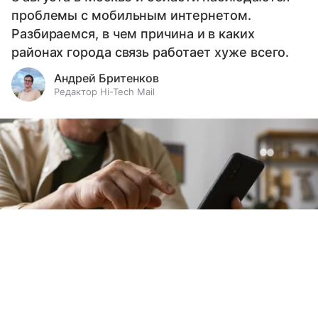
проблемы с мобильным интернетом.
Разбираемся, в чем причина и в каких
районах города связь работает хуже всего.
Андрей Бритенков
Редактор Hi-Tech Mail
Выберите комментарий
Выберите комментарий
Выберите комментарий
Информация полезная и актуальная
Информация полезная и актуальная
Информация полезная и актуальная
Заголовок вводит в заблуждение
Заголовок вводит в заблуждение
Заголовок вводит в заблуждение